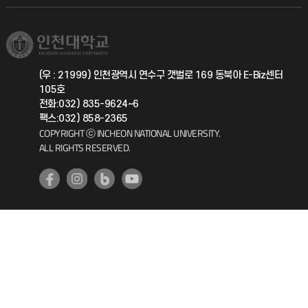
직원채용
학생서비스 지킴이
소비자생활협동조합
국제교류과
취업정보(학생)
총동문회
국제지원과
(우 : 21999) 인천광역시 연수구 갯벌로 169 동북아 E-Biz센터
105호
공자아카데미
전화:032) 835-9624~6
팩스:032) 858-2365
기초교육원
COPYRIGHT ⓒ INCHEON NATIONAL UNIVERSITY.
ALL RIGHTS RESERVED.
공학교육혁신센터
대학생활상담센터
사회봉사센터
생활원
원격지원