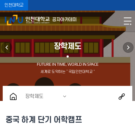
인천대학교
공자아카데미
장학제도
장학제도
중국 하계 단기 어학캠프