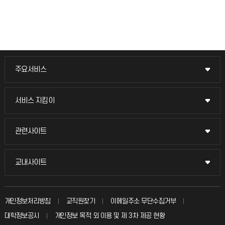
주요서비스
주요서비스
교무회의방송
서비스 지킴이
서비스 지킴이
교수채용
묻고 답하기
관련사이트
관련사이트
시설예약
불친절신고
국방헬프콜
교내사이트
교내사이트
인터넷증명
자주 묻는 질문(FAQ)
발전기금
교수회
입학안내
개인정보처리방침
교직원찾기
이메일주소 무단수집거부
칭찬마당
산학협력단
교육혁신본부
대학정보공시
개인정보 목적 외 이용 및 제 3차 제공 현황