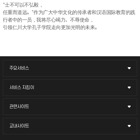
"士不可以不弘毅，
任重而道远。"作为广大中华文化的传承者和汉语国际教育的践
行者中的一员，我将尽心竭力、不辱使命，
引领仁川大学孔子学院走向更加光明的未来。
주요서비스
주요서비스
교무회의방송
서비스 지킴이
서비스 지킴이
교수채용
묻고 답하기
관련사이트
관련사이트
시설예약
불친절신고
국방헬프콜
교내사이트
교내사이트
인터넷증명
자주 묻는 질문(FAQ)
발전기금