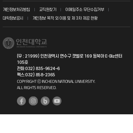
교수회
입학안내
개인정보처리방침
교직원찾기
이메일주소 무단수집거부
칭찬마당
산학협력단
교육혁신본부
대학정보공시
개인정보 목적 외 이용 및 제 3차 제공 현황
직원채용
학생서비스 지킴이
소비자생활협동조합
국제교류과
취업정보(학생)
총동문회
국제지원과
(우 : 21999) 인천광역시 연수구 갯벌로 169 동북아 E-Biz센터
105호
공자아카데미
전화:032) 835-9624~6
팩스:032) 858-2365
기초교육원
COPYRIGHT ⓒ INCHEON NATIONAL UNIVERSITY.
ALL RIGHTS RESERVED.
공학교육혁신센터
대학생활상담센터
사회봉사센터