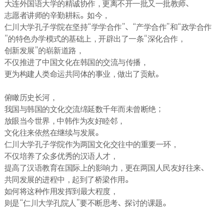
大连外国语大学的精诚协作，更离不开一批又一批教师、
志愿者讲师的辛勤耕耘。如今，
仁川大学孔子学院在坚持“学学合作”、“产学合作”和“政学合作
”的特色办学模式的基础上，开辟出了一条“深化合作，
创新发展”的崭新道路，
不仅推进了中国文化在韩国的交流与传播，
更为构建人类命运共同体的事业，做出了贡献。
俯瞰历史长河，
我国与韩国的文化交流绵延数千年而未曾断绝；
放眼当今世界，中韩作为友好睦邻，
文化往来依然在继续与发展。
仁川大学孔子学院作为两国文化交往中的重要一环，
不仅培养了众多优秀的汉语人才，
提高了汉语教育在国际上的影响力，更在两国人民友好往来、
共同发展的进程中，起到了桥梁作用。
如何将这种作用发挥到最大程度，
则是“仁川大学孔院人”要不断思考、探讨的课题。